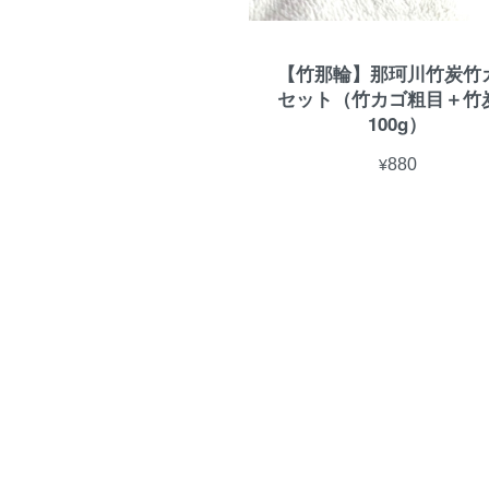
【竹那輪】那珂川竹炭竹
セット（竹カゴ粗目＋竹
100g）
¥880