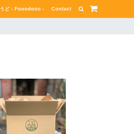
うど - Fooodooo -
Contact